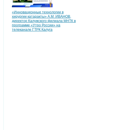
«Инновационные технологии в
хирургии катаракты» А.М. ИВАНОВ,
директор Калужского филиала МНТК в
программе «Утро России» на
телеканале ГТРК Калуга