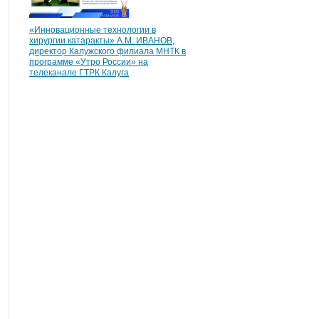
«Инновационные технологии в
хирургии катаракты» А.М. ИВАНОВ,
директор Калужского филиала МНТК в
программе «Утро России» на
телеканале ГТРК Калуга