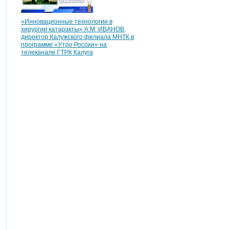
«Инновационные технологии в
хирургии катаракты» А.М. ИВАНОВ,
директор Калужского филиала МНТК в
программе «Утро России» на
телеканале ГТРК Калуга