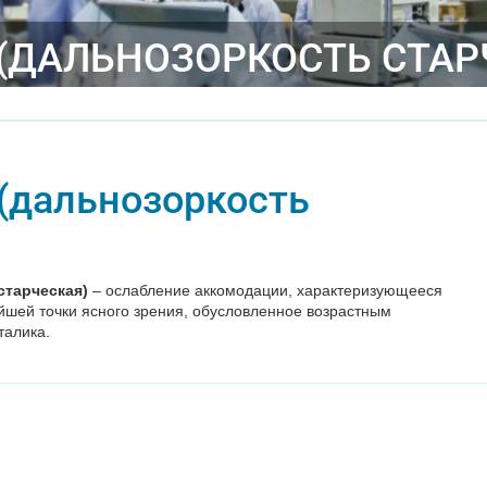
(ДАЛЬНОЗОРКОСТЬ СТАР
(дальнозоркость
старческая)
– ослабление аккомодации, характеризующееся
шей точки ясного зрения, обусловленное возрастным
талика.