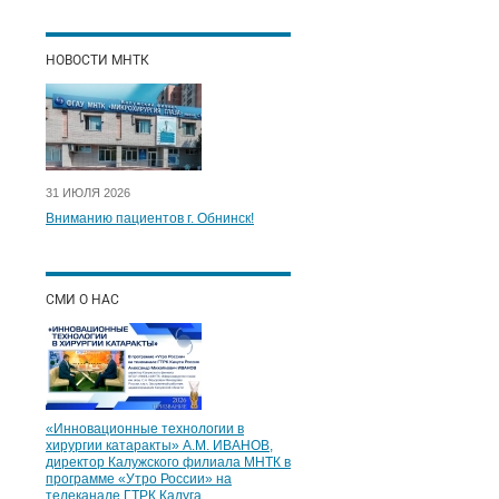
НОВОСТИ МНТК
31 ИЮЛЯ 2026
Вниманию пациентов г. Обнинск!
СМИ О НАС
«Инновационные технологии в
хирургии катаракты» А.М. ИВАНОВ,
директор Калужского филиала МНТК в
программе «Утро России» на
телеканале ГТРК Калуга