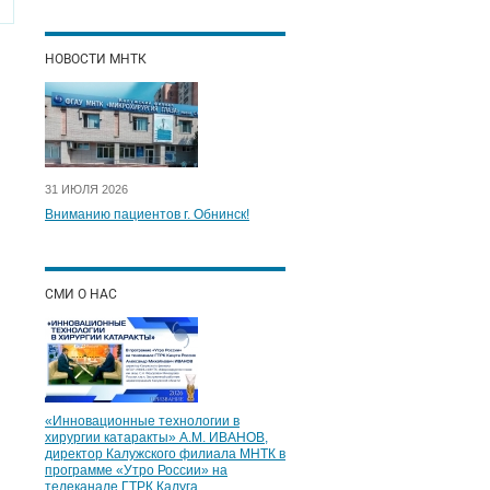
НОВОСТИ МНТК
31 ИЮЛЯ 2026
Вниманию пациентов г. Обнинск!
СМИ О НАС
«Инновационные технологии в
хирургии катаракты» А.М. ИВАНОВ,
директор Калужского филиала МНТК в
программе «Утро России» на
телеканале ГТРК Калуга