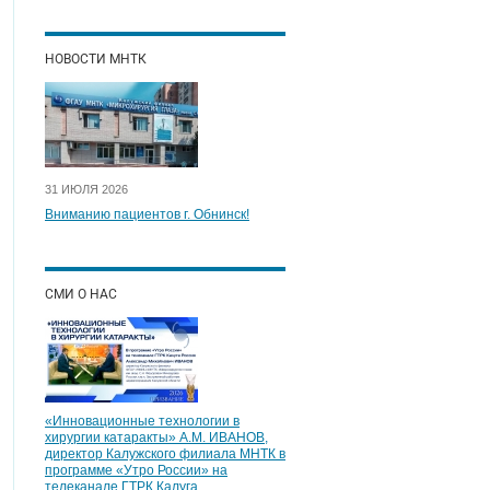
НОВОСТИ МНТК
31 ИЮЛЯ 2026
Вниманию пациентов г. Обнинск!
СМИ О НАС
«Инновационные технологии в
хирургии катаракты» А.М. ИВАНОВ,
директор Калужского филиала МНТК в
программе «Утро России» на
телеканале ГТРК Калуга