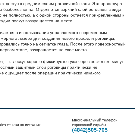
ет доступ к средним слоям роговичной ткани. Эта процедура
 безболезненна. Отделяется верхний слой роговицы в виде
но не полностью, а с одной стороны остается прикрепленным к
стадии лоскут возвращается на место.
ючается в использовании управляемого современным
имерного лазера для создания нового профиля роговицы,
ровались точно на сетчатке глаза. После этого поверхностный
 первом этапе, возвращается на свое место.
ся
, т. к. лоскут хорошо фиксируется уже через несколько минут
ностный защитный слой роговицы практически не
не ощущает после операции практически никакого
Многоканальный телефон
ез ссылки на источник.
справочной службы
(4842)505-705