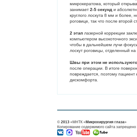
микрокератома, который открыва
занимает
2-5 секунд
и абсолютно
круглого лоскута 8 мм и более, 
роговице, так что после второй 
2 этап
лазерной коррекции закл
компьютером высокоточного экс
чтобы в дальнейшем лучи фокуси
лоскут роговицы, отделенный на
Швы при этом не используют
после операции. В итоге поверх
повреждается, поэтому пациент 
дискомфорта.
©
2013
«МНТК «
Микрохирургия глаза
»
Копирование содержимого сайта запрещено б